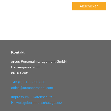
Abschicken
Kontakt
arcus Personalmanagement GmbH
Herrengasse 28/III
8010 Graz
+43 (0) 316 / 890 850
office@arcuspersonal.com
Impressum
–
Datenschutz
–
HinweisgeberInnenschutzgesetz